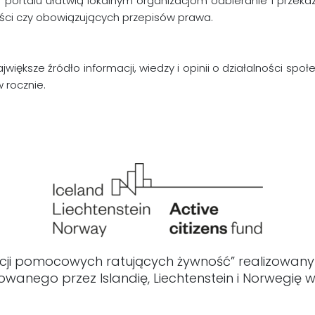
portalu ułatwią lokalnym organizacjom odbieranie i przek
ści czy obowiązujących przepisów prawa.
jwiększe źródło informacji, wiedzy i opinii o działalności sp
 rocznie.
acji pomocowych ratujących żywność” realizowany
owanego przez Islandię, Liechtenstein i Norwegię