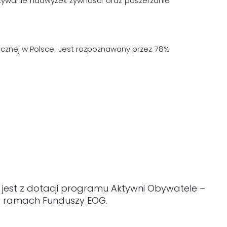
azywanie nadwyżek żywności oraz poszerzanie
ołecznej w Polsce. Jest rozpoznawany przez 78%
 jest z dotacji programu Aktywni Obywatele –
 w ramach Funduszy EOG.