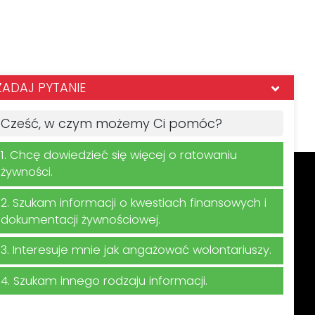
ZADAJ PYTANIE
Cześć, w czym możemy Ci pomóc?
1. Chcę dowiedzieć się więcej o ratowaniu
żywności.
2. Szukam informacji o kwestiach finansowych i
ego newslettera
dokumentacji żywnościowej.
3. Interesuje mnie jak angażować wolontariuszy.
rzanie danych osobowych w związku z
4. Szukam innego rodzaju informacji.
ra