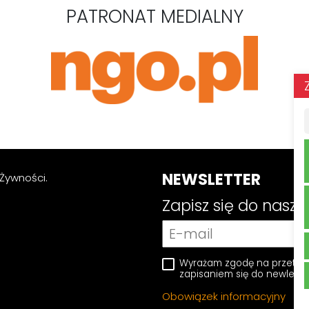
PATRONAT MEDIALNY
NEWSLETTER
Żywności.
Zapisz się do nasz
Wyrażam zgodę na przetwa
zapisaniem się do newlette
Obowiązek informacyjny