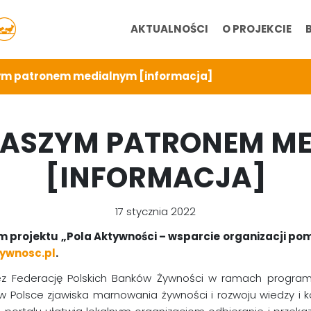
AKTUALNOŚCI
O PROJEKCIE
ym patronem medialnym [informacja]
NASZYM PATRONEM M
[INFORMACJA]
17 stycznia 2022
 projektu „Pola Aktywności – wsparcie organizacji p
ywnosc.pl
.
zez Federację Polskich Banków Żywności w ramach program
w Polsce zjawiska marnowania żywności i rozwoju wiedzy i 