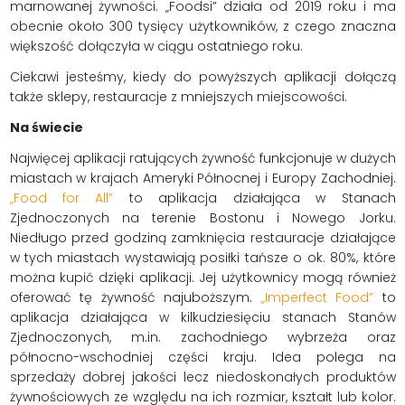
marnowanej żywności. „Foodsi” działa od 2019 roku i ma
obecnie około 300 tysięcy użytkowników, z czego znaczna
większość dołączyła w ciągu ostatniego roku.
Ciekawi jesteśmy, kiedy do powyższych aplikacji dołączą
także sklepy, restauracje z mniejszych miejscowości.
Na świecie
Najwięcej aplikacji ratujących żywność funkcjonuje w dużych
miastach w krajach Ameryki Północnej i Europy Zachodniej.
„Food for All”
to aplikacja działająca w Stanach
Zjednoczonych na terenie Bostonu i Nowego Jorku.
Niedługo przed godziną zamknięcia restauracje działające
w tych miastach wystawiają posiłki tańsze o ok. 80%, które
można kupić dzięki aplikacji. Jej użytkownicy mogą również
oferować tę żywność najuboższym.
„Imperfect Food”
to
aplikacja działająca w kilkudziesięciu stanach Stanów
Zjednoczonych, m.in. zachodniego wybrzeża oraz
północno-wschodniej części kraju. Idea polega na
sprzedaży dobrej jakości lecz niedoskonałych produktów
żywnościowych ze względu na ich rozmiar, kształt lub kolor.