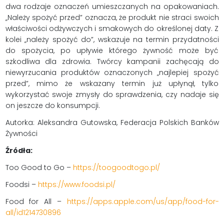
dwa rodzaje oznaczeń umieszczanych na opakowaniach.
„Należy spożyć przed” oznacza, że produkt nie straci swoich
właściwości odżywczych i smakowych do określonej daty. Z
kolei „należy spożyć do”, wskazuje na termin przydatności
do spożycia, po upływie którego żywność może być
szkodliwa dla zdrowia. Twórcy kampanii zachęcają do
niewyrzucania produktów oznaczonych „najlepiej spożyć
przed”, mimo że wskazany termin już upłynął, tylko
wykorzystać swoje zmysły do sprawdzenia, czy nadaje się
on jeszcze do konsumpcji.
Autorka: Aleksandra Gutowska, Federacja Polskich Banków
Żywności
Źródła:
Too Good to Go –
https://toogoodtogo.pl/
Foodsi –
https://www.foodsi.pl/
Food for All –
https://apps.apple.com/us/app/food-for-
all/id1214730896