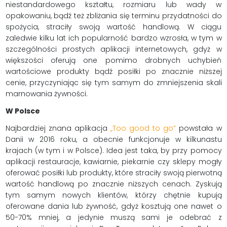
niestandardowego kształtu, rozmiaru lub wady w
opakowaniu, bądź też zbliżania się terminu przydatności do
spożycia, straciły swoją wartość handlową. W ciągu
zaledwie kilku lat ich popularność bardzo wzrosła, w tym w
szczególności prostych aplikacji internetowych, gdyż w
większości oferują one pomimo drobnych uchybień
wartościowe produkty bądź posiłki po znacznie niższej
cenie, przyczyniając się tym samym do zmniejszenia skali
marnowania żywności.
W Polsce
Najbardziej znana aplikacja
„Too good to go”
powstała w
Danii w 2016 roku, a obecnie funkcjonuje w kilkunastu
krajach (w tym i w Polsce). Idea jest taka, by przy pomocy
aplikacji restauracje, kawiarnie, piekarnie czy sklepy mogły
oferować posiłki lub produkty, które straciły swoją pierwotną
wartość handlową po znacznie niższych cenach. Zyskują
tym samym nowych klientów, którzy chętnie kupują
oferowane dania lub żywność, gdyż kosztują one nawet o
50-70% mniej, a jedynie muszą sami je odebrać z