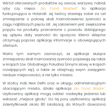
Wśród oferowanych produktów są owoce, warzywa, nabiał,
ryby czy mięso.
„No Food Wasted”
to aplikacja
funkcjonująca w Holandii. Jej twórcy stawiają sobie za cel
zmniejszenie o połowę skali marnotrawienia żywności w
ciągu najbliższych pięciu lat. Jej założeniem jest zwiększanie
popytu na produkty przecenione z powodu zbliżającego
się upływu daty ważności do spożycia. Klienci sklepów
otrzymują poprzez aplikację informacje o obowiązujących
ofertach.
Warto tym samym zaznaczyć, że aplikacje służące
zmniejszeniu skali marnowania żywności pojawiają się także
w krajach tzw. Globalnego Południa (innymi słowy w krajach
rozwijających się), a także że obejmują swym zasięgiem
nieduże miejscowości, a nie tylko miasta.
W stolicy Indii, New Delhi oraz w okręgu administracyjnym
otaczającym miasto, działa aplikacja
„No Food Waste”
.
Użytkownicy aplikacji mogą oddać nadwyżkę jedzenia lub
wskazać „miejsce głodu”. Do tej pory użytkownicy aplikacji
zidentyfikowali około 80 lokalizacji, do których dowożona