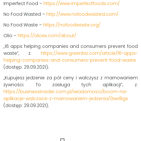
Imperfect Food –
https://www.imperfectfoods.com/
No Food Wasted –
http://www.nofoodwasted.com/
No Food Waste –
https://nofoodwaste.org/
Olio –
https://olioex.com/about/
„16 apps helping companies and consumers prevent food
waste”, z:
https://www.greenbiz.com/article/16-apps-
helping-companies-and-consumers-prevent-food-waste
(dostęp: 29.09.2021);
„Kupujesz jedzenie za pół ceny i walczysz z marnowaniem
żywności. To zasługa tych aplikacji”, z:
https://businessinsider.com.pl/wiadomosci/boom-na-
aplikacje-walczace-z-marnowaniem-jedzenia/0xw18gs
(dostęp: 29.09.2021);