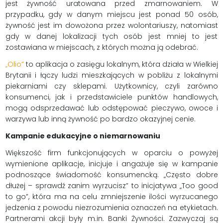
jest żywność uratowana przed zmarnowaniem. W
przypadku, gdy w danym miejscu jest ponad 50 osób,
żywność jest im dowożona przez wolontariuszy, natomiast
gdy w danej lokalizacji tych osób jest mniej to jest
zostawiana w miejscach, z których można ją odebrać.
„Olio”
to aplikacja o zasięgu lokalnym, która działa w Wielkiej
Brytanii i łączy ludzi mieszkających w pobliżu z lokalnymi
piekarniami czy sklepami. Użytkownicy, czyli zarówno
konsumenci, jak i przedstawiciele punktów handlowych,
mogą odsprzedawać lub odstępować pieczywo, owoce i
warzywa lub inną żywność po bardzo okazyjnej cenie.
Kampanie edukacyjne o niemarnowaniu
Większość firm funkcjonujących w oparciu o powyżej
wymienione aplikacje, inicjuje i angażuje się w kampanie
podnoszące świadomość konsumencką. „Często dobre
dłużej – sprawdź zanim wyrzucisz” to inicjatywa „Too good
to go”, która ma na celu zmniejszenie ilości wyrzucanego
jedzenia z powodu niezrozumienia oznaczeń na etykietach.
Partnerami akcji były m.in. Banki Żywności. Zazwyczaj są