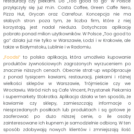
restauracji czy piekarni. Do „Too good to go” w Polsce
przyłączyły się już m.in. Costa Coffee, Green Caffe Nero,
Pizza Hut, Grycan oraz Carrefour. Koncepcja nie ma
słabych stron poza tym, że liczba firm, które z niej
korzystają, jest nadal nieduża. Dotychczas aplikację
pobrało ponad milion użytkowników. W Polsce „Too good to
go” działa już nie tylko w Warszawie, Łodzi i w Krakowie, ale
także w Białymstoku, Lublinie i w Radomiu.
„Foodsi”
to polska aplikacja, która umożliwia kupowanie
produktów żywnościowych zagrożonych wyrzuceniem po
znacznie niższych cenach. Obecnie strat-up współpracuje
z ponad tysiącem kawiarni, restauracji, piekarni i różnej
wielkości sklepów w Warszawie, Trójmieście czy we
Wrocławiu. Wśród nich są Cafe Vincent, Przystanek Piekarnia
i supermarkety Stokrotka. Aplikacja działa w ten sposób, że
kawiarnie czy sklepy, zamieszczają informacje o
niesprzedanych posiłkach lub produktach i są gotowe je
zaoferować po dużo niższej cenie, o ile osoby
zainteresowane ich kupnem je samodzielnie odbiorą. W ten
sposób zdobywają nowych klientów i zmniejszają ilość