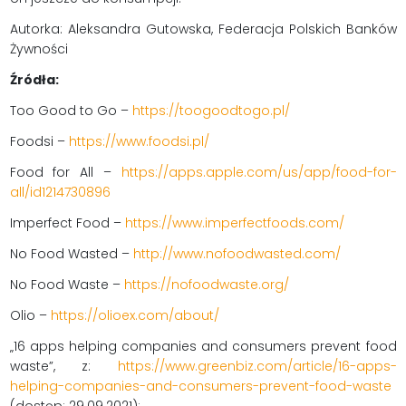
Autorka: Aleksandra Gutowska, Federacja Polskich Banków
Żywności
Źródła:
Too Good to Go –
https://toogoodtogo.pl/
Foodsi –
https://www.foodsi.pl/
Food for All –
https://apps.apple.com/us/app/food-for-
all/id1214730896
Imperfect Food –
https://www.imperfectfoods.com/
No Food Wasted –
http://www.nofoodwasted.com/
No Food Waste –
https://nofoodwaste.org/
Olio –
https://olioex.com/about/
„16 apps helping companies and consumers prevent food
waste”, z:
https://www.greenbiz.com/article/16-apps-
helping-companies-and-consumers-prevent-food-waste
(dostęp: 29.09.2021);