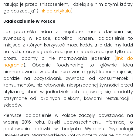
ratując je przed zniszczeniem, i dzielą się nim z tymi, którzy
go potrzebują” (
link do artykułu
).
Jadłodzielnie w Polsce
Jak podkreśla jedna z inicjatorek ruchu dzielenia się
żywnością w Polsce, Karolina Hansen, jadłodzielnie to
miejsca, z których korzystać może każdy, „nie dzielimy ludzi
na tych, którzy są potrzebujący i nie potrzebujący tylko po
prostu dbamy o nie marnowania jedzenia” (
link do
nagrania
). Obecnie foodsharing to głównie idea
niemarnowania w duchu zero waste, gdyż koncentruje się
bardziej na pozyskiwaniu żywności od konsumentek i
konsumentów, niż ratowaniu niesprzedanej żywności przed
utylizacją, choć w jadłodzielniach pojawiają się produkty
otrzymane od lokalnych piekarni, kawiarni, restauracji i
sklepów.
Pierwsze jadłodzielnie w Polsce zaczęły powstawać na
wiosnę 2016 roku. Dzięki upowszechnieniu informacji o
postawieniu lodówki w budynku Wydziału Psychologii
Uniwersytetu Warszawskiego krótko potem kolejne pojawiły