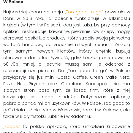
W Polsce
Najbardziej znana aplikacja
„Too good to go”
powstała w
Danii w 2016 roku, a obecnie funkcjonuje w kilkunastu
krajach (w tym i w Polsce). Idea jest taka, by przy pomocy
aplikacji restauracje, kawiarnie, piekarnie czy sklepy mogły
oferować posiłki lub produkty, które straciły swoją pierwotną
wartość handlową po znacznie niższych cenach. Zyskują
tym samym nowych klientów, którzy chętnie kupują
oferowane dania lub żywność, gdyż kosztują one nawet o
50-70% mniej, a jedynie muszą sami je odebrać z
restauracji czy piekarni. Do „Too good to go” w Polsce
przyłączyły się już m.in. Costa Coffee, Green Caffe Nero,
Pizza Hut, Grycan oraz Carrefour. Koncepcja nie ma
słabych stron poza tym, że liczba firm, które z niej
korzystają, jest nadal nieduża. Dotychczas aplikację
pobrało ponad milion użytkowników. W Polsce „Too good to
go” działa już nie tylko w Warszawie, Łodzi i w Krakowie, ale
także w Białymstoku, Lublinie i w Radomiu.
„Foodsi”
to polska aplikacja, która umożliwia kupowanie
produktów żywnościowych zagrożonych wyrzuceniem po