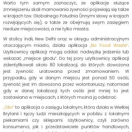
Warto tym samym zaznaczyć, że aplikacje służące
zmniejszeniu skali marnowania żywności pojawiają się także
w krajach tzw. Globalnego Południa (innymi słowy w krajach
rozwijających się), a także że obejmują swym zasięgiem
nieduże miejscowości, a nie tylko miasta.
W stolicy Indii, New Delhi oraz w okręgu administracyjnym
otaczającym miasto, działa aplikacja
„No Food Waste”
.
Użytkownicy aplikacji mogą oddać nadwyżkę jedzenia lub
wskazać „miejsce głodu”. Do tej pory użytkownicy aplikacji
zidentyfikowali około 80 lokalizacji, do których dowożona
jest żywność uratowana przed zmarnowaniem. W
przypadku, gdy w danym miejscu jest ponad 50 osób,
żywność jest im dowożona przez wolontariuszy, natomiast
gdy w danej lokalizacji tych osób jest mniej to jest
zostawiana w miejscach, z których można ją odebrać.
„Olio”
to aplikacja o zasięgu lokalnym, która działa w Wielkiej
Brytanii i łączy ludzi mieszkających w pobliżu z lokalnymi
piekarniami czy sklepami. Użytkownicy, czyli zarówno
konsumenci, jak i przedstawiciele punktów handlowych,