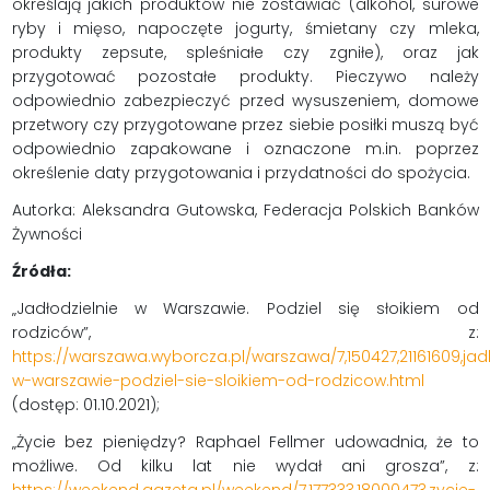
określają jakich produktów nie zostawiać (alkohol, surowe
ryby i mięso, napoczęte jogurty, śmietany czy mleka,
produkty zepsute, spleśniałe czy zgniłe), oraz jak
przygotować pozostałe produkty. Pieczywo należy
odpowiednio zabezpieczyć przed wysuszeniem, domowe
przetwory czy przygotowane przez siebie posiłki muszą być
odpowiednio zapakowane i oznaczone m.in. poprzez
określenie daty przygotowania i przydatności do spożycia.
Autorka: Aleksandra Gutowska, Federacja Polskich Banków
Żywności
Źródła:
„Jadłodzielnie w Warszawie. Podziel się słoikiem od
rodziców”, z:
https://warszawa.wyborcza.pl/warszawa/7,150427,21161609,jadl
w-warszawie-podziel-sie-sloikiem-od-rodzicow.html
(dostęp: 01.10.2021);
„Życie bez pieniędzy? Raphael Fellmer udowadnia, że to
możliwe. Od kilku lat nie wydał ani grosza”, z: