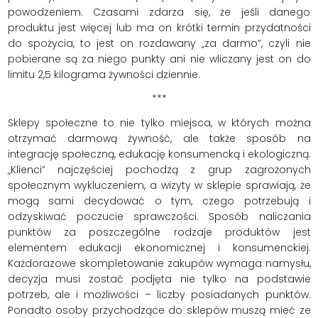
powodzeniem. Czasami zdarza się, że jeśli danego
produktu jest więcej lub ma on krótki termin przydatności
do spożycia, to jest on rozdawany „za darmo”, czyli nie
pobierane są za niego punkty ani nie wliczany jest on do
limitu 2,5 kilograma żywności dziennie.
***
Sklepy społeczne to nie tylko miejsca, w których można
otrzymać darmową żywność, ale także sposób na
integrację społeczną, edukację konsumencką i ekologiczną.
„Klienci” najczęściej pochodzą z grup zagrożonych
społecznym wykluczeniem, a wizyty w sklepie sprawiają, że
mogą sami decydować o tym, czego potrzebują i
odzyskiwać poczucie sprawczości. Sposób naliczania
punktów za poszczególne rodzaje produktów jest
elementem edukacji ekonomicznej i konsumenckiej.
Każdorazowe skompletowanie zakupów wymaga namysłu,
decyzja musi zostać podjęta nie tylko na podstawie
potrzeb, ale i możliwości – liczby posiadanych punktów.
Ponadto osoby przychodzące do sklepów muszą mieć ze