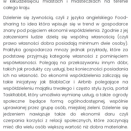
w kilkudziesięciu miastach i miasteczkach na terenie
całego kraju.
Dzielenie się żywnością, czyli z języka angielskiego Food-
sharing to idea która wpisuje się w trend w gospodarce
znany pod pojęciem ekonomii współdzielenia. Zgodnie z jej
założeniami ludzie dzielą się wspólną własnością (czyli
prawo własności dobra posiadają minimum dwie osoby).
Praktyka gospodarcza mnoży jednak przykłady, które za
podstawę przyjmują kategorię własności z pominięciem
współwłasności. Polegają na przekazywaniu innym dóbr,
takich jak produkty czy usługi, bez konieczności posiadania
ich na własność. Do ekonomii współdzielenia zaliczają się
takie inicjatywy jak BlablaCar i Airbnb polegające na
współdzieleniu majątku trwałego i często stylu życia, portal
TaskRabbit, który umożliwia wymianę usług, a także ogrody
społeczne będące formą ogólnodostępnej, wspólnie
uprawianej przez grupę osób, miejskiej zieleni. Dzielenie się
jedzeniem nawiązuje także do ekonomii daru czyli
czerpania korzyści z relacji społecznych, które zaczynają
mieć dla wielu osób większą wartość niż dobra materialne.