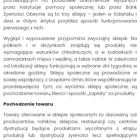
potrzebującym na podstawie dokumentów wydanych
przez instytucje pomocy społecznej lub przez Bank
Żywności. Obecnie są to trzy sklepy – jeden w Gdańsku i
dwa w Gdyni. Artykuł przybliża sposób funkcjonowania
pierwszego z nich.
Wygląd i wyposażenie przypomina zwyczajny sklepik. Na
półkach i w skrzynkach znajdują się produkty nie
wymagające warunków chłodniczych, a w lodówkach i
zamrażarkach mięso i wędliny, a także nabiał. W zależności
od lokalizacji sklepy funkcjonują w wybrane dni tygodnia, w
określone godziny. Sklepy społeczne są prowadzone w
ścisłej współpracy z Urzędami Gmin, które współfinansują te
przedsięwzięcia. Tym, co wyróżnia sklepy społeczne, są
pochodzenie towaru, klienci i sposób „zapłaty” za produkty.
Pochodzenie towaru
Towary oferowane w sklepie społecznym to darowizny od
producentów, rolników, sklepów, restauracji czy centrów
dystrybucji będące produktami wycofanymi z etapu
produkcji lub dystrybucji żywności lecz spełniającymi