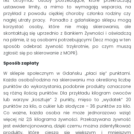
też otrzymać osoby potrzebujące, które przekraczają
ustawowe limity, a mimo to wymagają wsparcia, na
przykład z powodu ciężkiej choroby członka rodziny czy
nagłej utraty pracy. Ponadto z gdańskiego sklepu mogą
korzystać osoby, które nie mają skierowania, ale
skontaktują się uprzednio z Bankiem Żywności i oświadczą
na piśmie, iż są osobami potrzebującymi (lecz mogą w ten
sposób odebrać żywność trzykrotnie, po czym muszą
zgłosić się po skierowanie z MOPR).
Sposób zapłaty
W sklepie społecznym w Gdańsku „płaci się” punktami.
Każda osoba/rodzina na skierowaniu ma określoną liczbę
punktów do wykorzystania, podobnie produkty oznaczone
są różną ilością punktów. Dla przykładu kilogram owoców
lub warzyw „kosztuje” 2 punkty, mięso to „wydatek” 20
punktów za kilo, a cukier lub słodycze – 36 punktów za kilo.
Co ważne, każda osoba nie może jednorazowo wziąć
więcej niż 2,5 kilograma żywności. Przekazywana żywność
jest ewidencjonowana, dzięki czemu można zidentyfikować
produkty, które cieszą się większym i mniejszym