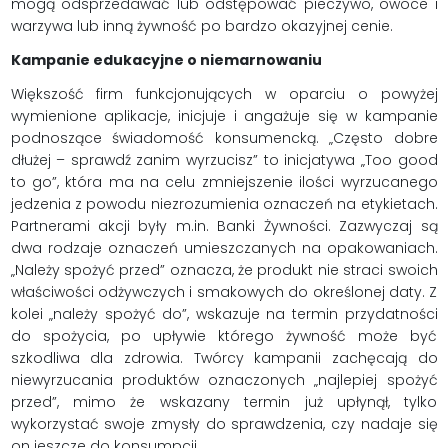
mogą odsprzedawać lub odstępować pieczywo, owoce i
warzywa lub inną żywność po bardzo okazyjnej cenie.
Kampanie edukacyjne o niemarnowaniu
Większość firm funkcjonujących w oparciu o powyżej
wymienione aplikacje, inicjuje i angażuje się w kampanie
podnoszące świadomość konsumencką. „Często dobre
dłużej – sprawdź zanim wyrzucisz” to inicjatywa „Too good
to go”, która ma na celu zmniejszenie ilości wyrzucanego
jedzenia z powodu niezrozumienia oznaczeń na etykietach.
Partnerami akcji były m.in. Banki Żywności. Zazwyczaj są
dwa rodzaje oznaczeń umieszczanych na opakowaniach.
„Należy spożyć przed” oznacza, że produkt nie straci swoich
właściwości odżywczych i smakowych do określonej daty. Z
kolei „należy spożyć do”, wskazuje na termin przydatności
do spożycia, po upływie którego żywność może być
szkodliwa dla zdrowia. Twórcy kampanii zachęcają do
niewyrzucania produktów oznaczonych „najlepiej spożyć
przed”, mimo że wskazany termin już upłynął, tylko
wykorzystać swoje zmysły do sprawdzenia, czy nadaje się
on jeszcze do konsumpcji.