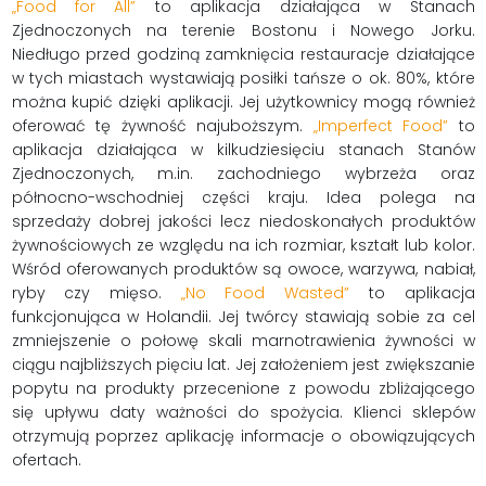
„Food for All”
to aplikacja działająca w Stanach
Zjednoczonych na terenie Bostonu i Nowego Jorku.
Niedługo przed godziną zamknięcia restauracje działające
w tych miastach wystawiają posiłki tańsze o ok. 80%, które
można kupić dzięki aplikacji. Jej użytkownicy mogą również
oferować tę żywność najuboższym.
„Imperfect Food”
to
aplikacja działająca w kilkudziesięciu stanach Stanów
Zjednoczonych, m.in. zachodniego wybrzeża oraz
północno-wschodniej części kraju. Idea polega na
sprzedaży dobrej jakości lecz niedoskonałych produktów
żywnościowych ze względu na ich rozmiar, kształt lub kolor.
Wśród oferowanych produktów są owoce, warzywa, nabiał,
ryby czy mięso.
„No Food Wasted”
to aplikacja
funkcjonująca w Holandii. Jej twórcy stawiają sobie za cel
zmniejszenie o połowę skali marnotrawienia żywności w
ciągu najbliższych pięciu lat. Jej założeniem jest zwiększanie
popytu na produkty przecenione z powodu zbliżającego
się upływu daty ważności do spożycia. Klienci sklepów
otrzymują poprzez aplikację informacje o obowiązujących
ofertach.