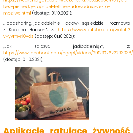
https://weekend.gazeta.pl/weekend/7,177333,18000473,zycie-
bez-pieniedzy-raphael-fellmer-udowadnia-ze-to-
mozliwe.html
(dostęp: 01.10.2021);
„Foodsharing, jadłodzielnie i lodówki sąsiedzkie – rozmowa
z Karoliną Hansen”, z:
https://www.youtube.com/watch?
v=yvrnMrl0vds
(dostęp: 01.10.2021);
„Jak założyć jadłodzielnię?”, z:
https://www.facebook.com/ngopl/videos/2912972622293038/
(dostęp: 01.10.2021);
Aplikacje ratujące żywność