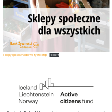
sklepyspolecznedlawszystkichpl
Pobierz