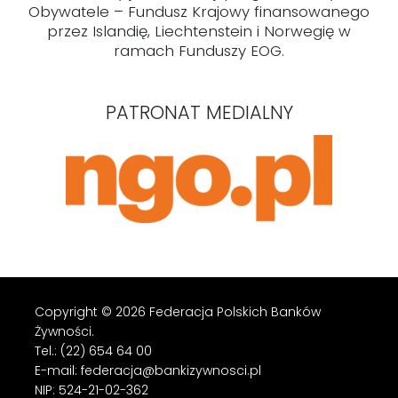
Obywatele – Fundusz Krajowy finansowanego
przez Islandię, Liechtenstein i Norwegię w
ramach Funduszy EOG.
PATRONAT MEDIALNY
Copyright © 2026 Federacja Polskich Banków
Żywności.
Tel.: (22) 654 64 00
E-mail: federacja@bankizywnosci.pl
NIP: 524-21-02-362