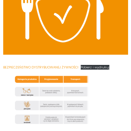
BEZPIECZEŃSTWO DYSTRYBUOWANEJ ŻYWNOŚCI
Pobierz i wydrukuj