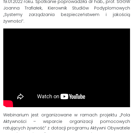
19.01.2022 roku. Spotkanie poprowadziła dr hab., prof. SGGW
Joanna Trafiałek, Kierownik Studiów Podyplomowych
„Systemy zarządzania bezpieczeństwem i jakością
żywności”.
Webinarium jest organizowane w ramach projektu „Pola
Aktywności – wsparcie organizacji pomocowych
ratujących żywność” z dotacji programu Aktywni Obywatele