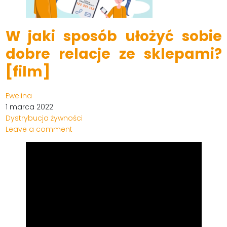
W jaki sposób ułożyć sobie
dobre relacje ze sklepami?
[film]
Ewelina
1 marca 2022
Dystrybucja żywności
Leave a comment