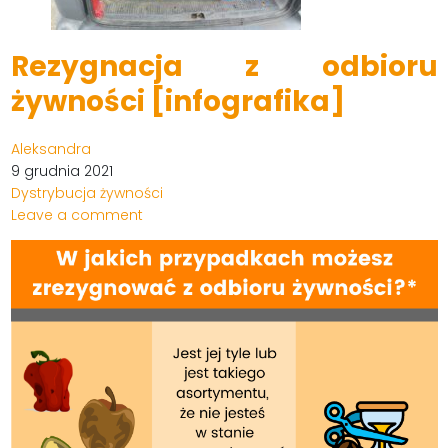
Rezygnacja z odbioru
żywności [infografika]
Aleksandra
9 grudnia 2021
Dystrybucja żywności
Leave a comment