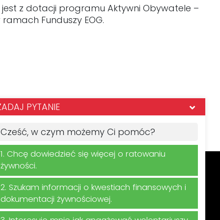
 jest z dotacji programu Aktywni Obywatele –
 w ramach Funduszy EOG.
ZADAJ PYTANIE
Cześć, w czym możemy Ci pomóc?
1. Chcę dowiedzieć się więcej o ratowaniu
żywności.
2. Szukam informacji o kwestiach finansowych i
ego newslettera
dokumentacji żywnościowej.