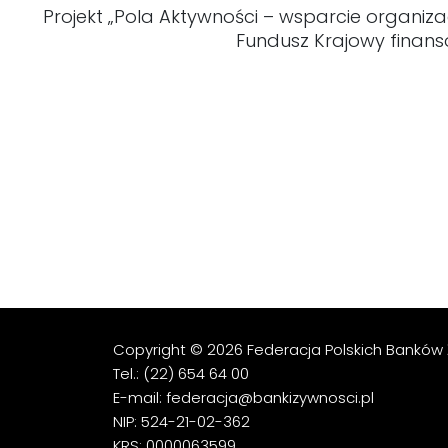
Projekt „Pola Aktywności – wsparcie organiz
Fundusz Krajowy finans
Copyright © 2026 Federacja Polskich Banków 
Tel.: (22) 654 64 00
E-mail: federacja@bankizywnosci.pl
NIP: 524-21-02-362
KRS: 0000063599