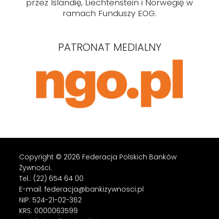
przez Islandię, Liechtenstein i Norwegię w
ramach Funduszy EOG.
PATRONAT MEDIALNY
Copyright © 2026 Federacja Polskich Banków
Żywności.
Tel.: (22) 654 64 00
E-mail: federacja@bankizywnosci.pl
NIP: 524-21-02-362
KRS: 0000063599