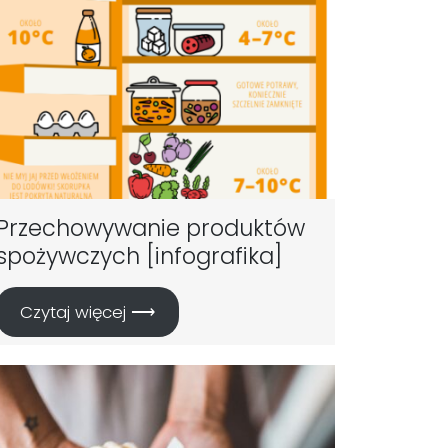
Przechowywanie produktów
spożywczych [infografika]
Czytaj więcej ⟶