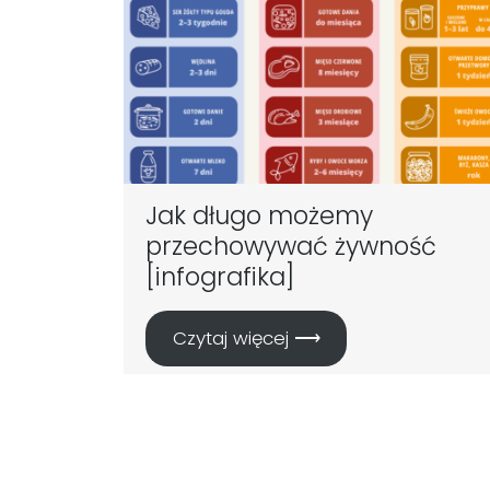
Jak długo możemy
przechowywać żywność
[infografika]
Czytaj więcej ⟶