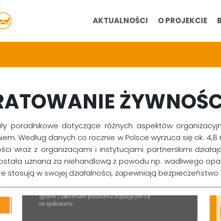
AKTUALNOŚCI
O PROJEKCIE
RATOWANIE ŻYWNOŚC
ały poradnikowe dotyczące różnych aspektów organizacyjn
m. Według danych co rocznie w Polsce wyrzuca się ok. 4,8
ści wraz z organizacjami i instytucjami partnerskimi działa
 została uznana za niehandlową z powodu np. wadliwego opak
óre stosują w swojej działalności, zapewniają bezpieczeństwo