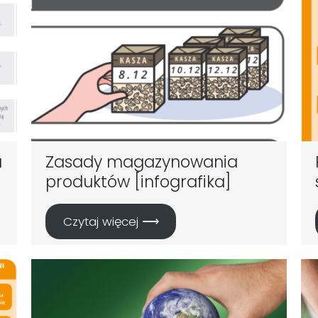
u
Zasady magazynowania
produktów [infografika]
Czytaj więcej ⟶