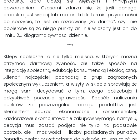
produkty, które cieszą się większym i mniejszym
powodzeniem. Czasami zdarza się, że jeśli danego
produktu jest więcej lub ma on krótki termin przydatności
do spożycia, to jest on rozdawany „za darmo”, czyli nie
pobierane są za niego punkty ani nie wliczany jest on do
limitu 2,5 kilograma żywności dziennie.
***
Sklepy społeczne to nie tylko miejsca, w których można
otrzymać darmową żywność, ale także sposób na
integrację społeczną, edukację konsumencką i ekologiczną.
„Klienci” najczęściej pochodzą z grup zagrożonych
społecznym wykluczeniem, a wizyty w sklepie sprawiają, że
mogą sami decydować o tym, czego potrzebują i
odzyskiwać poczucie sprawczości. Sposób naliczania
punktów za poszczególne rodzaje produktów jest
elementem edukacji ekonomicznej i konsumenckiej.
Każdorazowe skompletowanie zakupów wymaga namysłu,
decyzja musi zostać podjęta nie tylko na podstawie
potrzeb, ale i możliwości – liczby posiadanych punktów.
Ponadto osoby przychodzące do sklepów muszą mieć ze