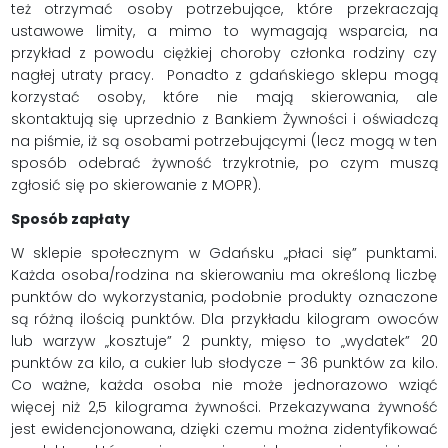
też otrzymać osoby potrzebujące, które przekraczają
ustawowe limity, a mimo to wymagają wsparcia, na
przykład z powodu ciężkiej choroby członka rodziny czy
nagłej utraty pracy. Ponadto z gdańskiego sklepu mogą
korzystać osoby, które nie mają skierowania, ale
skontaktują się uprzednio z Bankiem Żywności i oświadczą
na piśmie, iż są osobami potrzebującymi (lecz mogą w ten
sposób odebrać żywność trzykrotnie, po czym muszą
zgłosić się po skierowanie z MOPR).
Sposób zapłaty
W sklepie społecznym w Gdańsku „płaci się” punktami.
Każda osoba/rodzina na skierowaniu ma określoną liczbę
punktów do wykorzystania, podobnie produkty oznaczone
są różną ilością punktów. Dla przykładu kilogram owoców
lub warzyw „kosztuje” 2 punkty, mięso to „wydatek” 20
punktów za kilo, a cukier lub słodycze – 36 punktów za kilo.
Co ważne, każda osoba nie może jednorazowo wziąć
więcej niż 2,5 kilograma żywności. Przekazywana żywność
jest ewidencjonowana, dzięki czemu można zidentyfikować