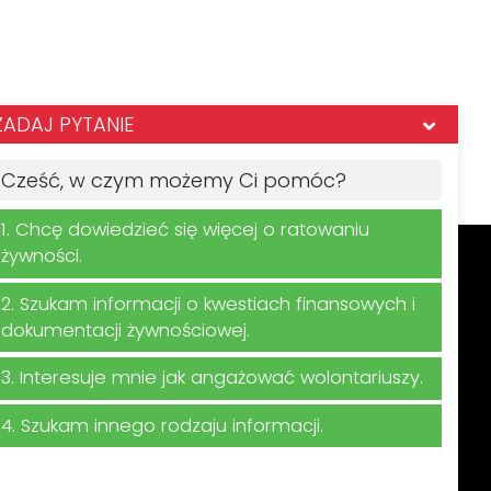
ZADAJ PYTANIE
Cześć, w czym możemy Ci pomóc?
1. Chcę dowiedzieć się więcej o ratowaniu
żywności.
2. Szukam informacji o kwestiach finansowych i
ego newslettera
dokumentacji żywnościowej.
3. Interesuje mnie jak angażować wolontariuszy.
rzanie danych osobowych w związku z
4. Szukam innego rodzaju informacji.
ra