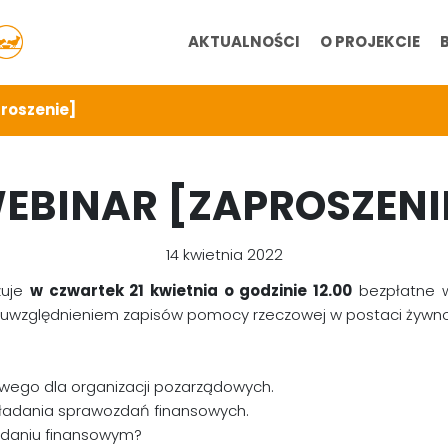
AKTUALNOŚCI
O PROJEKCIE
roszenie]
EBINAR [ZAPROSZENI
14 kwietnia 2022
zuje
w czwartek 21 kwietnia o godzinie 12.00
bezpłatne w
 z uwzględnieniem zapisów pomocy rzeczowej w postaci żywno
wego dla organizacji pozarządowych.
kładania sprawozdań finansowych.
zdaniu finansowym?