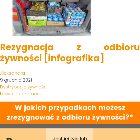
Rezygnacja z odbioru
żywności [infografika]
Aleksandra
9 grudnia 2021
Dystrybucja żywności
Leave a comment