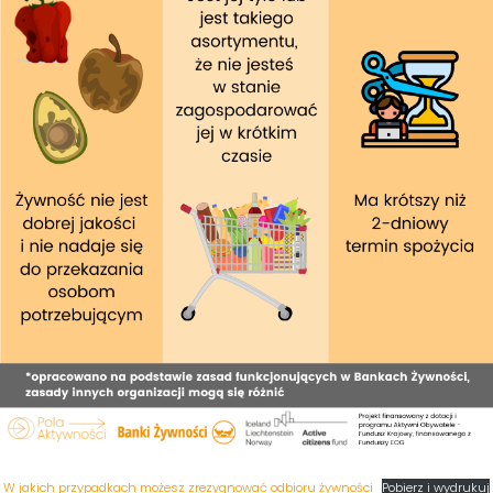
W jakich przypadkach możesz zrezygnować odbioru żywności
Pobierz i wydrukuj