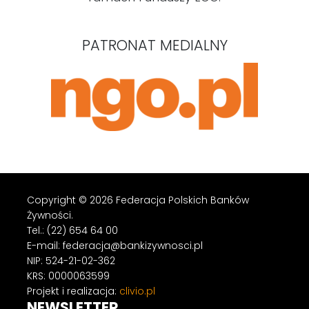
PATRONAT MEDIALNY
Copyright © 2026 Federacja Polskich Banków
Żywności.
Tel.: (22) 654 64 00
E-mail: federacja@bankizywnosci.pl
NIP: 524-21-02-362
KRS: 0000063599
Projekt i realizacja:
clivio.pl
NEWSLETTER