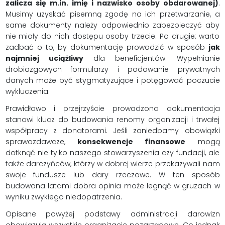
zalicza się m.in. imię i nazwisko osoby obdarowanej)
.
Musimy uzyskać pisemną zgodę na ich przetwarzanie, a
same dokumenty należy odpowiednio zabezpieczyć aby
nie miały do nich dostępu osoby trzecie. Po drugie: warto
zadbać o to, by dokumentację prowadzić w sposób
jak
najmniej uciążliwy
dla beneficjentów. Wypełnianie
drobiazgowych formularzy i podawanie prywatnych
danych może być stygmatyzujące i potęgować poczucie
wykluczenia.
Prawidłowo i przejrzyście prowadzona dokumentacja
stanowi klucz do budowania renomy organizacji i trwałej
współpracy z donatorami. Jeśli zaniedbamy obowiązki
sprawozdawcze,
konsekwencje finansowe
mogą
dotknąć nie tylko naszego stowarzyszenia czy fundacji, ale
także darczyńców, którzy w dobrej wierze przekazywali nam
swoje fundusze lub dary rzeczowe. W ten sposób
budowana latami dobra opinia może legnąć w gruzach w
wyniku zwykłego niedopatrzenia.
Opisane powyżej podstawy administracji darowizn
obowiązują wszystkie organizacje pozarządowe. Co jednak