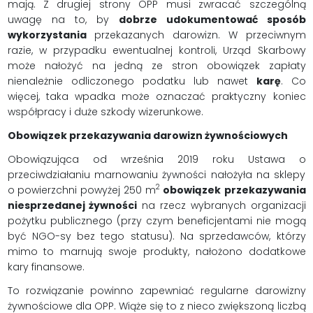
mają. Z drugiej strony OPP musi zwracać szczególną
uwagę na to, by
dobrze udokumentować sposób
wykorzystania
przekazanych darowizn. W przeciwnym
razie, w przypadku ewentualnej kontroli, Urząd Skarbowy
może nałożyć na jedną ze stron obowiązek zapłaty
nienależnie odliczonego podatku lub nawet
karę
. Co
więcej, taka wpadka może oznaczać praktyczny koniec
współpracy i duże szkody wizerunkowe.
Obowiązek przekazywania darowizn żywnościowych
Obowiązująca od września 2019 roku Ustawa o
przeciwdziałaniu marnowaniu żywności nałożyła na sklepy
2
o powierzchni powyżej 250 m
obowiązek
przekazywania
niesprzedanej żywności
na rzecz wybranych organizacji
pożytku publicznego (przy czym beneficjentami nie mogą
być NGO-sy bez tego statusu). Na sprzedawców, którzy
mimo to marnują swoje produkty, nałożono dodatkowe
kary finansowe.
To rozwiązanie powinno zapewniać regularne darowizny
żywnościowe dla OPP. Wiąże się to z nieco zwiększoną liczbą