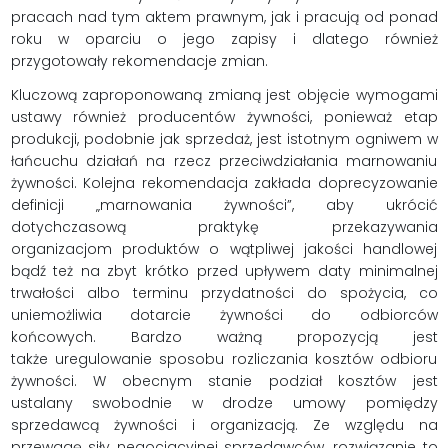
pracach nad tym aktem prawnym, jak i pracują od ponad
roku w oparciu o jego zapisy i dlatego również
przygotowały rekomendacje zmian.
Kluczową zaproponowaną zmianą jest objęcie wymogami
ustawy również producentów żywności, ponieważ etap
produkcji, podobnie jak sprzedaż, jest istotnym ogniwem w
łańcuchu działań na rzecz przeciwdziałania marnowaniu
żywności. Kolejna rekomendacja zakłada doprecyzowanie
definicji „marnowania żywności”, aby ukrócić
dotychczasową praktykę przekazywania
organizacjom produktów o wątpliwej jakości handlowej
bądź też na zbyt krótko przed upływem daty minimalnej
trwałości albo terminu przydatności do spożycia, co
uniemożliwia dotarcie żywności do odbiorców
końcowych. Bardzo ważną propozycją jest
także uregulowanie sposobu rozliczania kosztów odbioru
żywności. W obecnym stanie podział kosztów jest
ustalany swobodnie w drodze umowy pomiędzy
sprzedawcą żywności i organizacją. Ze względu na
przewagę siły negocjacyjnej sprzedawców, rozwiązanie to