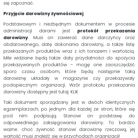
się zapoznać.
Przyjęcie darowizny żywnościowej
Podstawowym i niezbędnym dokumentem w procesie
administracji darami jest
protokół przekazania
darowizny
. Musi on zawierać dane darczyńcy oraz
obdarowanego, datę dokonania darowizny, a także listę
przekazanych produktów wraz z ich tonażem i wartością.
Mile widziane będą także daty przydatności do spożycia
przekazywanych produktów – mogę one zaoszczędzić
sporo czasu osobom, które będą następnie taką
darowiznę układały w magazynie czy przekazywały
podopiecznym organizacji. Wzór protokołu przekazania
darowizny dostępny jest tutaj: KLIK
Taki dokument sporządzany jest w dwóch identycznych
egzemplarzach, po jednym dla każdej ze stron, które się
pod nim podpisują. Stanowi on podstawę do
odpowiedniego zaksięgowania darowizny. To bardzo
ważne: choć żywność stanowi darowiznę rzeczową, jej
wartość musi znaleźć się w przychodach organizacji!