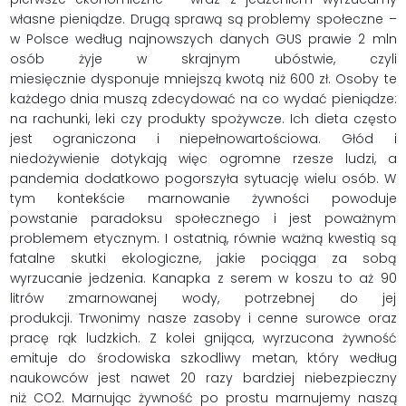
własne pieniądze. Drugą sprawą są problemy społeczne –
w Polsce według najnowszych danych GUS prawie 2 mln
osób żyje w skrajnym ubóstwie, czyli
miesięcznie dysponuje mniejszą kwotą niż 600 zł. Osoby te
każdego dnia muszą zdecydować na co wydać pieniądze:
na rachunki, leki czy produkty spożywcze. Ich dieta często
jest ograniczona i niepełnowartościowa. Głód i
niedożywienie dotykają więc ogromne rzesze ludzi, a
pandemia dodatkowo pogorszyła sytuację wielu osób. W
tym kontekście marnowanie żywności powoduje
powstanie paradoksu społecznego i jest poważnym
problemem etycznym. I ostatnią, równie ważną kwestią są
fatalne skutki ekologiczne, jakie pociąga za sobą
wyrzucanie jedzenia. Kanapka z serem w koszu to aż 90
litrów zmarnowanej wody, potrzebnej do jej
produkcji. Trwonimy nasze zasoby i cenne surowce oraz
pracę rąk ludzkich. Z kolei gnijąca, wyrzucona żywność
emituje do środowiska szkodliwy metan, który według
naukowców jest nawet 20 razy bardziej niebezpieczny
niż CO2. Marnując żywność po prostu marnujemy naszą