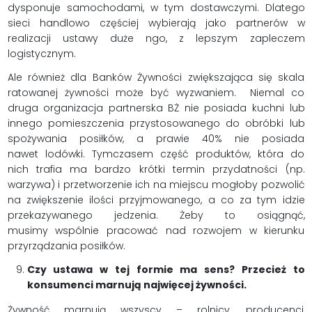
dysponuje samochodami, w tym dostawczymi. Dlatego
sieci handlowo częściej wybierają jako partnerów w
realizacji ustawy duże ngo, z lepszym zapleczem
logistycznym.
Ale również dla Banków Żywności zwiększająca się skala
ratowanej żywności może być wyzwaniem. Niemal co
druga organizacja partnerska BŻ nie posiada kuchni lub
innego pomieszczenia przystosowanego do obróbki lub
spożywania posiłków, a prawie 40% nie posiada
nawet lodówki. Tymczasem część produktów, która do
nich trafia ma bardzo krótki termin przydatności (np.
warzywa) i przetworzenie ich na miejscu mogłoby pozwolić
na zwiększenie ilości przyjmowanego, a co za tym idzie
przekazywanego jedzenia. Żeby to osiągnąć,
musimy wspólnie pracować nad rozwojem w kierunku
przyrządzania posiłków.
Czy ustawa w tej formie ma sens? Przecież to
konsumenci marnują najwięcej żywności.
Żywność marnują wszyscy – rolnicy, producenci,