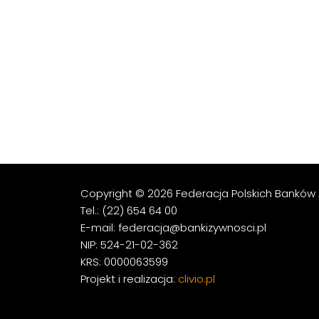
Copyright © 2026 Federacja Polskich Banków 
Tel.: (22) 654 64 00
E-mail: federacja@bankizywnosci.pl
NIP: 524-21-02-362
KRS: 0000063599
Projekt i realizacja:
clivio.pl