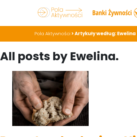
Pola Aktywności
>
Artykuły według: Ewelina
All posts by Ewelina.