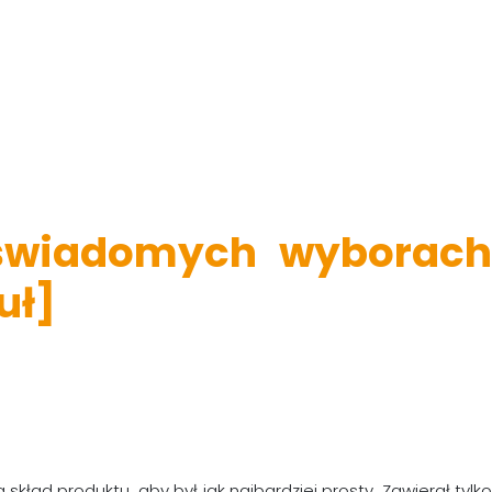
świadomych wyborach
uł]
ład produktu, aby był jak najbardziej prosty. Zawierał tylko