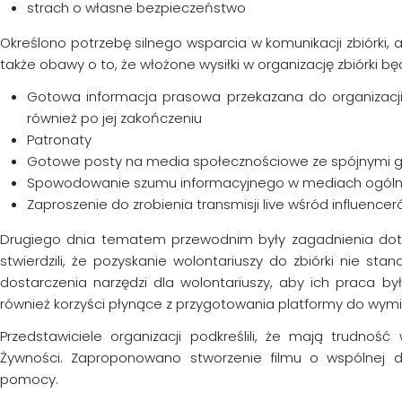
strach o własne bezpieczeństwo
Określono potrzebę silnego wsparcia w komunikacji zbiórki,
także obawy o to, że włożone wysiłki w organizację zbiórki b
Gotowa informacja prasowa przekazana do organizacji 
również po jej zakończeniu
Patronaty
Gotowe posty na media społecznościowe ze spójnymi g
Spowodowanie szumu informacyjnego w mediach ogólnopo
Zaproszenie do zrobienia transmisji live wśród influence
Drugiego dnia tematem przewodnim były zagadnienia dotycz
stwierdzili, że pozyskanie wolontariuszy do zbiórki nie st
dostarczenia narzędzi dla wolontariuszy, aby ich praca była s
również korzyści płynące z przygotowania platformy do wym
Przedstawiciele organizacji podkreślili, że mają trudność
Żywności. Zaproponowano stworzenie filmu o wspólnej dzi
pomocy.