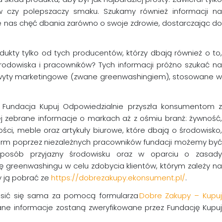
ów czy polepszaczy smaku. Szukamy również informacji na
e nas chęć dbania zarówno o swoje zdrowie, dostarczając do
dukty tylko od tych producentów, którzy dbają również o to,
odowiska i pracowników? Tych informacji próżno szukać na
 chwyty marketingowe (zwane greenwashingiem), stosowane w
 Fundacja Kupuj Odpowiedzialnie przyszła konsumentom z
ej zebrane informacje o markach aż z ośmiu branż: żywność,
tości, meble oraz artykuły biurowe, które dbają o środowisko,
z firm poprzez niezależnych pracowników fundacji możemy być
osób przyjazny środowisku oraz w oparciu o zasady
ię greenwashingu w celu zdobycia klientów, którym zależy na
y ją pobrać ze
https://dobrezakupy.ekonsument.pl/
.
łosić się sama za pomocą formularza
Dobre Zakupy – Kupu
ane informacje zostaną zweryfikowane przez Fundację Kupu