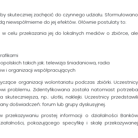
 aby skuteczniej zachęcić do czynnego udziału. Sformułowano
ędą niewspółmierne do jej efektów. Głównie postulaty to:
w celu przekazania jej do lokalnych mediów o zbiórce, ale
rafikami
lskich takich jak: telewizja śniadaniowa, radia
rów i organizacji współpracujących
ące organizacji wolontariatu podczas zbiórki. Uczestnicy
anowi problemu. Zidentyfikowana została natomiast potrzeba
kuteczniejsza, np.: ulotki, naklejki. Uczestnicy przedstawili
iany doświadczeń: forum lub grupy dyskusyjnej.
 w przekazywaniu prostej informacji o działalności Banków
ałalności, pokazującego specyfikę i skalę przekazywanej