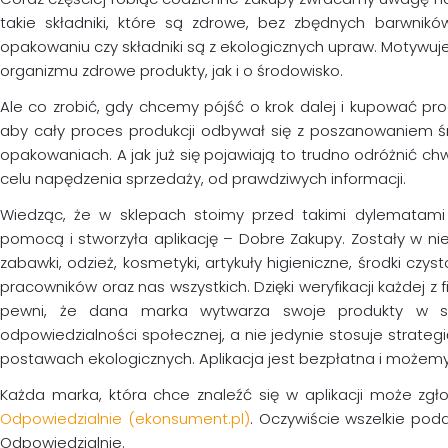
takie składniki, które są zdrowe, bez zbędnych barwnik
opakowaniu czy składniki są z ekologicznych upraw. Motywuj
organizmu zdrowe produkty, jak i o środowisko.
Ale co zrobić, gdy chcemy pójść o krok dalej i kupować pro
aby cały proces produkcji odbywał się z poszanowaniem śr
opakowaniach. A jak już się pojawiają to trudno odróżnić
celu napędzenia sprzedaży, od prawdziwych informacji.
Wiedząc, że w sklepach stoimy przed takimi dylematami
pomocą i stworzyła aplikację – Dobre Zakupy. Zostały w ni
zabawki, odzież, kosmetyki, artykuły higieniczne, środki czys
pracowników oraz nas wszystkich. Dzięki weryfikacji każdej 
pewni, że dana marka wytwarza swoje produkty w sp
odpowiedzialności społecznej, a nie jedynie stosuje strateg
postawach ekologicznych. Aplikacja jest bezpłatna i możem
Każda marka, która chce znaleźć się w aplikacji może zg
Odpowiedzialnie (ekonsument.pl)
. Oczywiście wszelkie pod
Odpowiedzialnie.