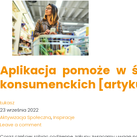
Aplikacja pomoże w 
konsumenckich [artyk
Łukasz
23 września 2022
Aktywizacja Społeczna
,
Inspiracje
Leave a comment
Coraz częściej robiąc codzienne zakupy zwracamy uwagę na sk